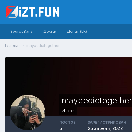
SourceBans
Демки
Донат (LK)
Главная
maybedietogether
maybedietogether
Игрок
ПОСТОВ
ЗАРЕГИСТРИРОВАН
5
25 апреля, 2022