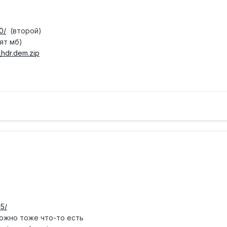
0/
(второй)
ят мб)
_hdr.dem.zip
5/
можно тоже что-то есть