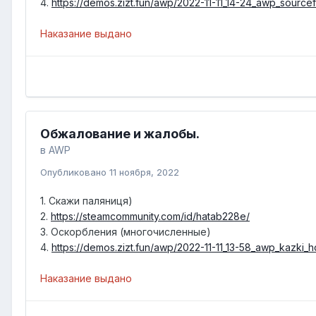
4.
https://demos.zizt.fun/awp/2022-11-11_14-24_awp_source
Наказание выдано
Обжалование и жалобы.
в
AWP
Опубликовано
11 ноября, 2022
1. Скажи паляниця)
2.
https://steamcommunity.com/id/hatab228e/
3. Оскорбления (многочисленные)
4.
https://demos.zizt.fun/awp/2022-11-11_13-58_awp_kazki_h
Наказание выдано