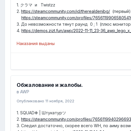
1. クラマ и Twistzz
2.
https://steamcommunity.com/id/therealdenibg/
(первый)
https://steamcommunity.com/profiles/7656119906580541
3. До невозможности тянут раунд 0 ; 1 (плюс монитор
4.
https://demos.zizt.fun/awp/2022-11-11_23-36_awp_lego_x
Наказания выданы
Обжалование и жалобы.
в
AWP
Опубликовано
11 ноября, 2022
1. SQUAD❉ | Штукатурツ
2.
https://steamcommunity.com/profiles/7656119940296693
3. Следил достаточно, скорее всего WH, по аиму воз