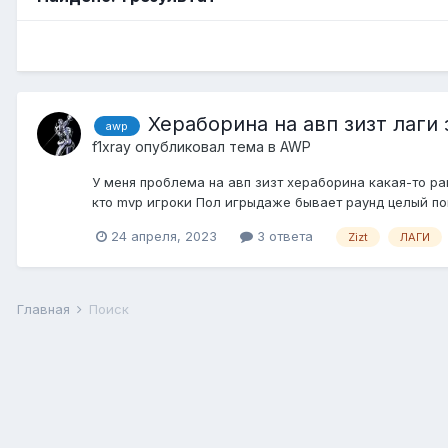
Хераборина на авп зизт лаги
awp
f1xray
опубликовал тема в
AWP
У меня проблема на авп зизт хераборина какая-то ран
кто mvp игроки Пол игрыдаже бывает раунд целый пок
24 апреля, 2023
3 ответа
Zizt
ЛАГИ
Главная
Поиск